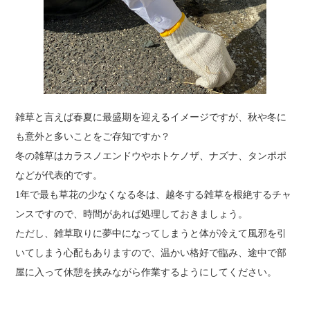
雑草と言えば春夏に最盛期を迎えるイメージですが、秋や冬に
も意外と多いことをご存知ですか？
冬の雑草はカラスノエンドウやホトケノザ、ナズナ、タンポポ
などが代表的です。
1年で最も草花の少なくなる冬は、越冬する雑草を根絶するチャ
ンスですので、時間があれば処理しておきましょう。
ただし、雑草取りに夢中になってしまうと体が冷えて風邪を引
いてしまう心配もありますので、温かい格好で臨み、途中で部
屋に入って休憩を挟みながら作業するようにしてください。