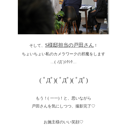
S様邸担当の戸田さん
そして、
！
ちょいちょい私のカメラワークの邪魔をします
…( ﾉД`)ｼｸｼｸ…
( ﾟДﾟ)( ﾟДﾟ)( ﾟДﾟ)
もう！( 一一)！と、思いながら
戸田さんを気にしつつ、撮影完了♡
お施主様のいい笑顔♡