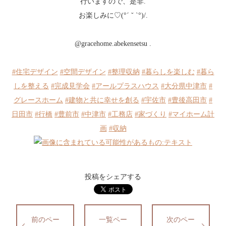
行いますので、是非.
お楽しみに♡︎(°´ ˘ `°)/.
@gracehome.abekensetsu .
#住宅デザイン
#空間デザイン
#整理収納
#暮らしを楽しむ
#暮ら
しを整える
#完成見学会
#アールプラスハウス
#大分県中津市
#
グレースホーム
#建物と共に幸せを創る
#宇佐市
#豊後高田市
#
日田市
#行橋
#豊前市
#中津市
#工務店
#家づくり
#マイホーム計
画
#収納
投稿をシェアする
前のペー
一覧ペー
次のペー