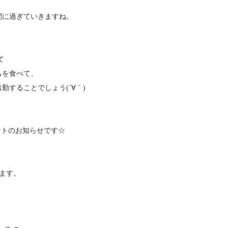
間に過ぎていきますね。
て
ちを食べて、
することでしょう(´∀｀)
ベントのお知らせです☆
します。