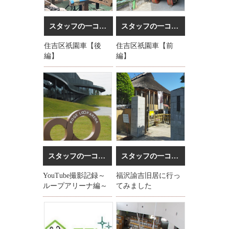
スタッフの一コマ
2025/05/15
スタッフの一コマ
2025/03/17
住吉区祇園車【後
住吉区祇園車【前
編】
編】
スタッフの一コマ
2024/11/08
スタッフの一コマ
2024/10/03
YouTube撮影記録～
福沢諭吉旧居に行っ
ループアリーナ編～
てみました