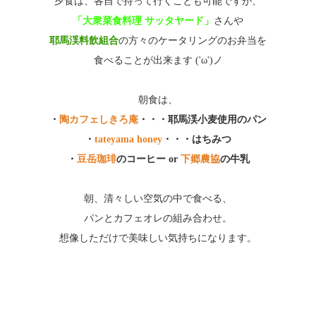
夕食は、各自で持って行くことも可能ですが、
「大衆菜食料理 サッタヤード」
さんや
耶馬渓料飲組合
の方々のケータリングのお弁当を
食べることが出来ます ('ω')ノ
朝食は、
・
陶カフェしきろ庵
・・・耶馬渓小麦使用のパン
・
tateyama honey
・・・はちみつ
・
豆岳珈琲
のコーヒー or
下郷農協
の牛乳
朝、清々しい空気の中で食べる、
パンとカフェオレの組み合わせ。
想像しただけで美味しい気持ちになります。