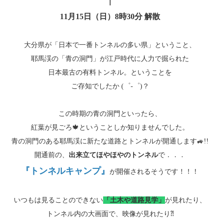
｜
11月15日（日）8時30分 解散
大分県が「日本で一番トンネルの多い県」ということ、
耶馬渓の「青の洞門」が江戸時代に人力で掘られた
日本最古の有料トンネル。ということを
ご存知でしたか (゜-゜)？
この時期の青の洞門といったら、
紅葉が見ごろ🍁ということしか知りませんでした。
青の洞門のある耶馬渓に新たな道路とトンネルが開通します🚙!!
開通前の、
出来立てほやほやのトンネル
で．．．
『トンネルキャンプ』
が開催されるそうです！！！
いつもは見ることのできない
「土木や道路見学」
が見れたり、
トンネル内の大画面で、映像が見れたり⁈