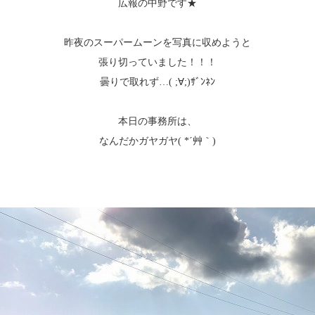
広報の中野です★
昨夜のスーパームーンを写真に収めようと
張り切っていました！！！
曇りで取れず…( ;∀;)ｻﾞﾝﾈﾝ
本日の事務所は、
なんだかガヤガヤ( *´艸｀)